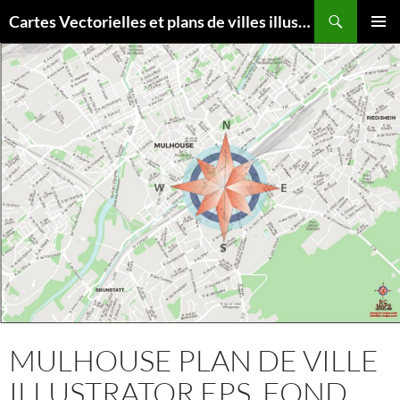
Aller
Recherche
Cartes Vectorielles et plans de villes illustrator eps
au
MENU
contenu
PRINCI
MULHOUSE PLAN DE VILLE
ILLUSTRATOR EPS, FOND