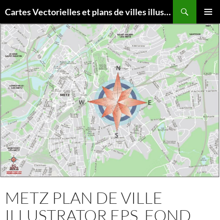
Aller
Recherche
Cartes Vectorielles et plans de villes illustrator eps
au
MENU
contenu
PRINCI
METZ PLAN DE VILLE
ILLUSTRATOR EPS, FOND