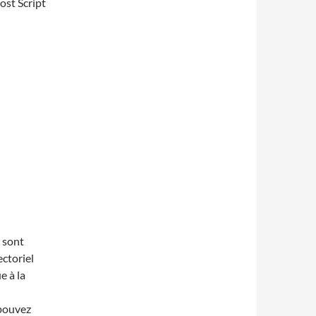
ost Script
s sont
ectoriel
e à la
 pouvez