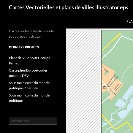
Aller
Recherche
Cartes Vectorielles et plans de villes illustrator eps
au
contenu
PLA
Cartes vectorielles du monde
sous ai eps illustrator
DERNIERS PROJETS
Plans de Ville pour Groupe
Pichet
Carte pliée Europe codes
postaux DSV
Sous main carte du monde
politique Operinter
Sous main carte du monde
politique
Rechercher :