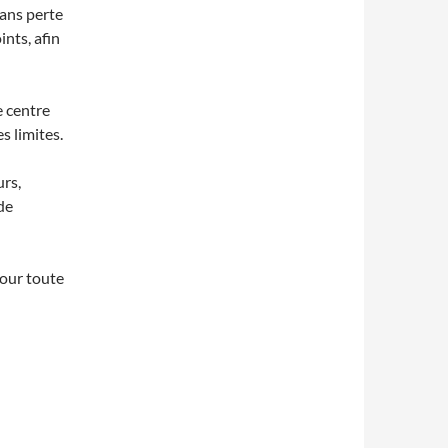
sans perte
ints, afin
e centre
s limites.
urs,
de
pour toute