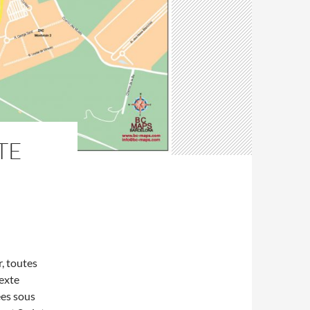
TE
r, toutes
texte
ées sous